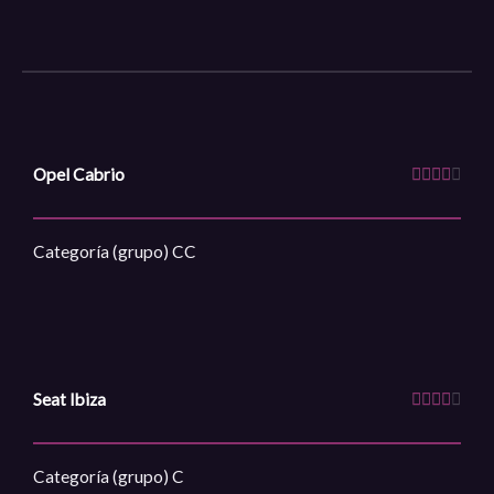
V
Opel Cabrio





a
l
Categoría (grupo) CC
o
r
a
d
o
V
Seat Ibiza





c
a
o
l
Categoría (grupo) C
n
o