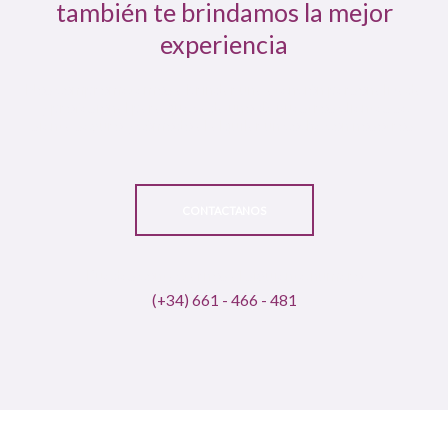
también te brindamos la mejor
experiencia
Nos comprometemos a brindar una atención personalizada
y profesional para que cada uno de nuestros clientes se
sienta seguro y cómodo al alquilar un coche con nosotros.
CONTACTANOS
Puedes contactarnos al siguiente número
(+34) 661 - 466 - 481