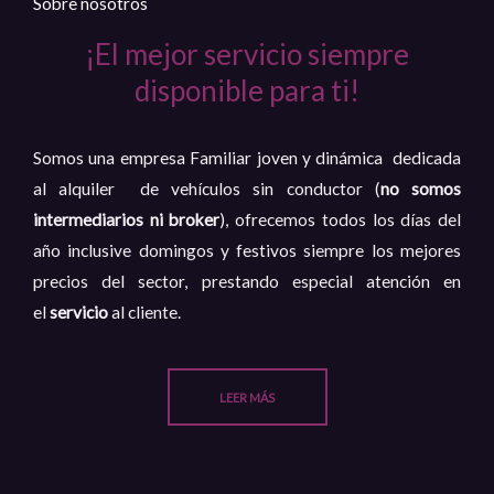
Sobre nosotros
o
¡El mejor servicio siempre
n
disponible para ti!
4
d
e
Somos una empresa Familiar joven y dinámica dedicada
5
al alquiler de vehículos sin conductor (
no somos
intermediarios ni broker
), ofrecemos todos los días del
año inclusive domingos y festivos siempre los mejores
precios del sector, prestando especial atención en
el
servicio
al cliente.
LEER MÁS